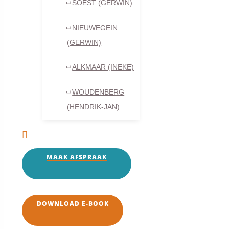
SOEST (GERWIN)
Eerst is er ontkenning
NIEUWEGEIN
Mensen ontkennen daarmee het gevaar van mogelijke relatie
(GERWIN)
Vaak is dat ook zo. Dan hebben ingrijpende gebeurtenissen 
ALKMAAR (INEKE)
Hoe het zichtbaar wordt
WOUDENBERG
(HENDRIK-JAN)
Afstandelijkheid en relatietwijfel
Toenemende afstandelijkheid is vaak ook duidelijk zichtba
MAAK AFSPRAAK
Fysieke afstand
, zoals minder hand-in-hand lopen, mi
Non-verbale signalen
, zoals zichtbare spanning, ver
Gezamenlijke activiteiten
, doordat iemand gezamenlijk
DOWNLOAD E-BOOK
Zoeken van afleiding,
doordat iemand zich terugtrekt i