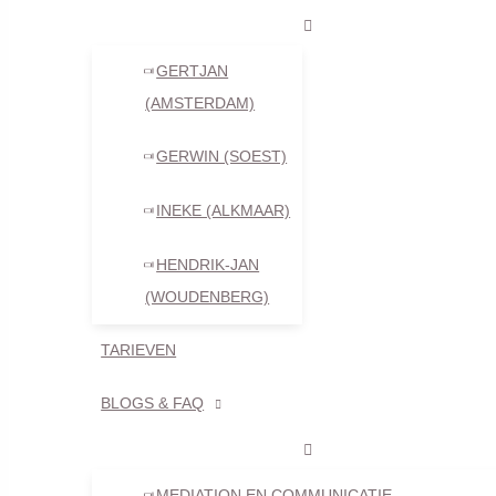
totaal niet aankomen, dat de ander vol twijfels was over de 
relatie koppelt. Daarom geef ik hieronder acht mogelijke si
GERTJAN
Inhoudsopgave
(AMSTERDAM)
GERWIN (SOEST)
Afstandelijkheid en relatietwijfel (1)
Gebrek aan communicatie (2)
INEKE (ALKMAAR)
Meer onbegrip en conflict (3)
HENDRIK-JAN
Verandering in intimiteit (4)
(WOUDENBERG)
Individuele groei (5)
Twijfels over toekomstplannen (6)
TARIEVEN
Gevoel van onrust of leegte (7)
Verliefdheid of fantasie over een ander (8)
BLOGS & FAQ
Scheiden of blijven? - Doe de test
Wat kunnen wij betekenen?
MEDIATION EN COMMUNICATIE