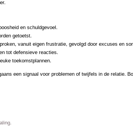
er.
 boosheid en schuldgevoel.
orden getoetst.
roken, vanuit eigen frustratie, gevolgd door excuses en sor
den tot defensieve reacties.
 leuke toekomstplannen.
aans een signaal voor problemen of twijfels in de relatie. B
aling.