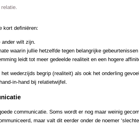
relatie.
e kort definiëren:
 ander wilt zijn.
mate waarin jullie hetzelfde tegen belangrijke gebeurtenissen
ming leidt tot meer gedeelde realiteit en een hogere affinite
et wederzijds begrip (realiteit) als ook het onderling gevoe
nd-in-hand bij relatietwijfel.
nicatie
 goede communicatie. Soms wordt er nog maar weinig gecom
ecommuniceerd, maar valt dit eerder onder de noemer ‘slech