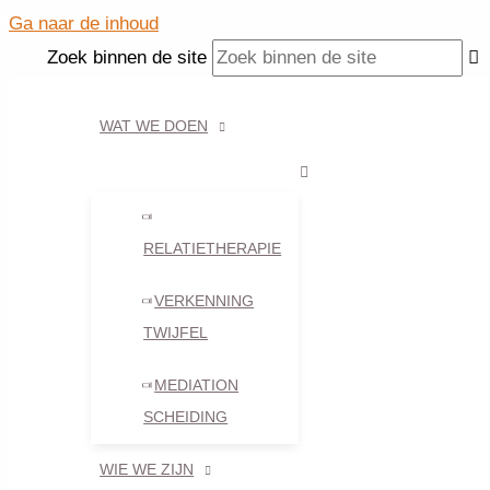
Ga naar de inhoud
Zoek binnen de site
WAT WE DOEN
Relatie twijfels? – 8 herkenbare sig
Door:
Gerwin Timmerman
RELATIETHERAPIE
VERKENNING
Bijna wekelijks ontvang ik mensen in mijn praktijk met twij
TWIJFEL
verwarring en zonder duidelijke richting. In bijna alle geval
MEDIATION
Donderslag bij heldere hemel
SCHEIDING
Vooral het gebrek aan communicatie is kenmerkend. Hierdo
WIE WE ZIJN